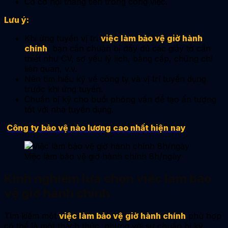
Có cơ hội thăng tiến trong công việc.
Lưu ý:
Khi ứng tuyển vị trí
việc làm bảo vệ giờ hành
chính
, bạn cần chuẩn bị đầy đủ các giấy tờ cần
thiết như CV, sơ yếu lý lịch, bằng cấp, chứng chỉ
liên quan, v.v.
Nên tìm hiểu kỹ về công ty và vị trí tuyển dụng
trước khi ứng tuyển.
Chuẩn bị kỹ cho buổi phỏng vấn để tạo ấn tượng
tốt với nhà tuyển dụng.
Công ty bảo vệ nào lương cao nhất hiện nay
Việc làm bảo vệ giờ hành chính 8h/ngày
Kinh nghiệm lựa chọn việc làm bảo
vệ giờ hành chính
Tìm kiếm một
việc làm bảo vệ giờ hành chính
phù hợp
có thể là một thách thức, nhưng với sự chuẩn bị kỹ