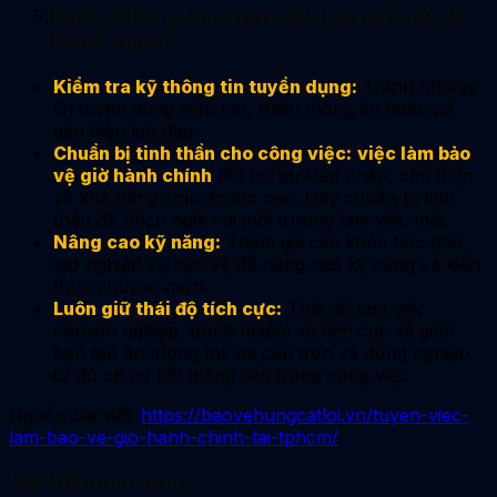
Một số lưu ý khi chọn việc làm bảo vệ giờ
hành chính:
Kiểm tra kỹ thông tin tuyển dụng:
Tránh những
tin tuyển dụng mập mờ, thiếu thông tin hoặc có
dấu hiệu lừa đảo.
Chuẩn bị tinh thần cho công việc:
việc làm bảo
vệ giờ hành chính
đòi hỏi sự kiên nhẫn, cẩn thận
và khả năng chịu áp lực cao. Hãy chuẩn bị tinh
thần để thích nghi với môi trường làm việc mới.
Nâng cao kỹ năng:
Tham gia các khóa học đào
tạo nghiệp vụ bảo vệ để nâng cao kỹ năng và kiến
thức chuyên môn.
Luôn giữ thái độ tích cực:
Thái độ làm việc
chuyên nghiệp, trách nhiệm và tích cực sẽ giúp
bạn tạo ấn tượng tốt với cấp trên và đồng nghiệp,
từ đó có cơ hội thăng tiến trong công việc.
Nguồn bài viết:
https://baovehungcatloi.vn/tuyen-viec-
lam-bao-ve-gio-hanh-chinh-tai-tphcm/
Bài Viết nên xem: