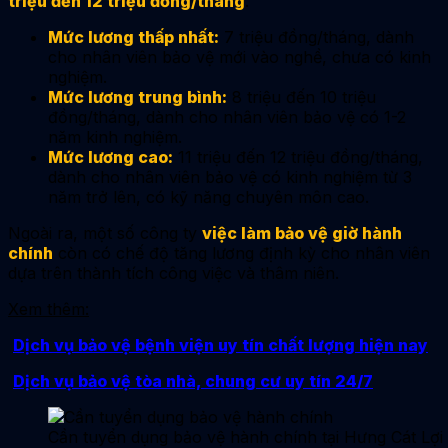
triệu đến 12 triệu đồng/tháng
.
Mức lương thấp nhất:
7 triệu đồng/tháng, dành
cho nhân viên bảo vệ mới vào nghề, chưa có kinh
nghiệm.
Mức lương trung bình:
8 triệu đến 10 triệu
đồng/tháng, dành cho nhân viên bảo vệ có 1-2
năm kinh nghiệm.
Mức lương cao:
11 triệu đến 12 triệu đồng/tháng,
dành cho nhân viên bảo vệ có kinh nghiệm từ 3
năm trở lên, có kỹ năng chuyên môn cao.
Ngoài ra, một số công ty
việc làm bảo vệ giờ hành
chính
còn có chế độ tăng lương định kỳ cho nhân viên
dựa trên thành tích công việc và thâm niên.
Xem thêm:
Dịch vụ bảo vệ bệnh viện uy tín chất lượng hiện nay
Dịch vụ bảo vệ tòa nhà, chung cư uy tín 24/7
Cần tuyển dụng bảo vệ hành chính tại Hưng Cát Lợi