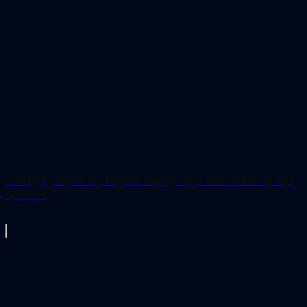
Công ty dịch vụ tuyển dụng việc làm bảo vệ tại
tphcm