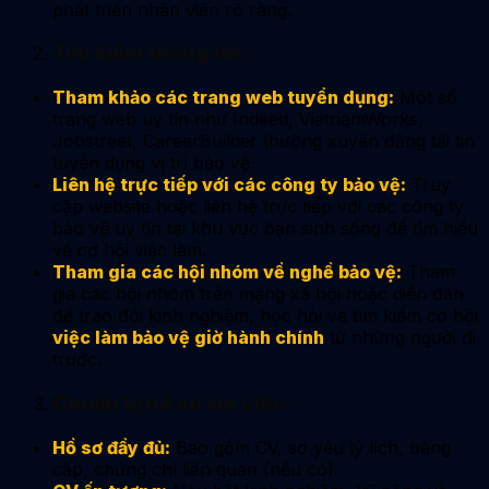
phát triển nhân viên rõ ràng.
Tìm kiếm thông tin:
Tham khảo các trang web tuyển dụng:
Một số
trang web uy tín như Indeed, VietnamWorks,
Jobstreet, CareerBuilder thường xuyên đăng tải tin
tuyển dụng vị trí bảo vệ.
Liên hệ trực tiếp với các công ty bảo vệ:
Truy
cập website hoặc liên hệ trực tiếp với các công ty
bảo vệ uy tín tại khu vực bạn sinh sống để tìm hiểu
về cơ hội việc làm.
Tham gia các hội nhóm về nghề bảo vệ:
Tham
gia các hội nhóm trên mạng xã hội hoặc diễn đàn
để trao đổi kinh nghiệm, học hỏi và tìm kiếm cơ hội
việc làm bảo vệ giờ hành chính
từ những người đi
trước.
Chuẩn bị hồ sơ xin việc:
Hồ sơ đầy đủ:
Bao gồm CV, sơ yếu lý lịch, bằng
cấp, chứng chỉ liên quan (nếu có).