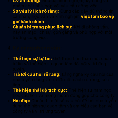
CV ấn tượng:
Nêu bật kinh nghiệm, kỹ năng và
phẩm chất phù hợp với yêu cầu công việc.
Sơ yếu lý lịch rõ ràng:
Cung cấp đầy đủ thông tin
cá nhân, học vấn và kinh nghiệm
việc làm bảo vệ
giờ hành chính
.
Chuẩn bị trang phục lịch sự:
Khi đi phỏng vấn,
hãy ăn mặc lịch sự, gọn gàng và phù hợp với môi
trường công việc.
Kỹ năng phỏng vấn:
Thể hiện sự tự tin:
Giới thiệu bản thân một cách
tự tin và thể hiện sự quan tâm đối với vị trí ứng
tuyển.
Trả lời câu hỏi rõ ràng:
Lắng nghe kỹ câu hỏi của
nhà tuyển dụng và trả lời một cách rõ ràng, súc
tích.
Thể hiện thái độ tích cực:
Thể hiện sự ham học
hỏi, cầu tiến và mong muốn đóng góp cho công ty.
Hỏi đáp:
Chuẩn bị một số câu hỏi để hỏi nhà tuyển
dụng thể hiện sự quan tâm và am hiểu của bạn về
công ty và vị trí ứng tuyển.