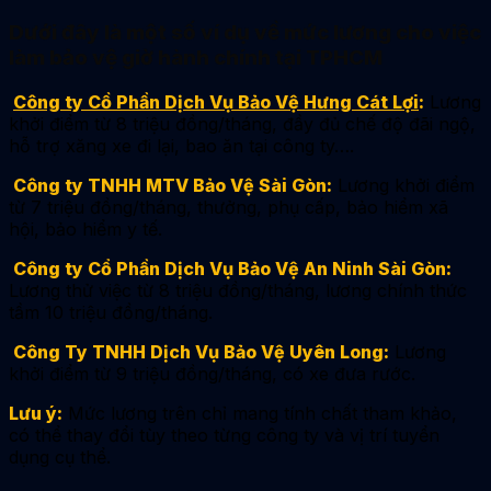
Dưới đây là một số ví dụ về mức lương cho việc
làm bảo vệ giờ hành chính tại TPHCM
Công ty Cồ Phần Dịch Vụ Bảo Vệ Hưng Cát Lợi
:
Lương
khởi điểm từ 8 triệu đồng/tháng, đầy đủ chế độ đãi ngộ,
hỗ trợ xăng xe đi lại, bao ăn tại công ty….
Công ty TNHH MTV Bảo Vệ Sài Gòn:
Lương khởi điểm
từ 7 triệu đồng/tháng, thưởng, phụ cấp, bảo hiểm xã
hội, bảo hiểm y tế.
Công ty Cổ Phần Dịch Vụ Bảo Vệ An Ninh Sài Gòn:
Lương thử việc từ 8 triệu đồng/tháng, lương chính thức
tầm 10 triệu đồng/tháng.
Công Ty TNHH Dịch Vụ Bảo Vệ Uyên Long:
Lương
khởi điểm từ 9 triệu đồng/tháng, có xe đưa rước.
Lưu ý:
Mức lương trên chỉ mang tính chất tham khảo,
có thể thay đổi tùy theo từng công ty và vị trí tuyển
dụng cụ thể.