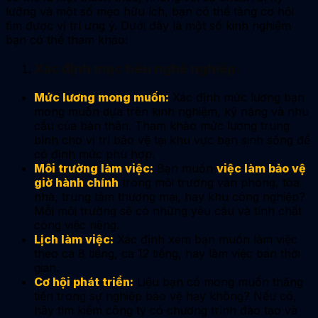
lưỡng và một số mẹo hữu ích, bạn có thể tăng cơ hội
tìm được vị trí ưng ý. Dưới đây là một số kinh nghiệm
bạn có thể tham khảo:
Xác định mục tiêu nghề nghiệp:
Mức lương mong muốn:
Xác định mức lương bạn
mong muốn dựa trên kinh nghiệm, kỹ năng và nhu
cầu của bản thân. Tham khảo mức lương trung
bình cho vị trí bảo vệ tại khu vực bạn sinh sống để
có định mức phù hợp.
Môi trường làm việc:
Bạn muốn
việc làm bảo vệ
giờ hành chính
trong môi trường văn phòng, tòa
nhà, trung tâm thương mại, hay khu công nghiệp?
Mỗi môi trường sẽ có những yêu cầu và tính chất
công việc riêng.
Lịch làm việc:
Xác định xem bạn muốn làm việc
theo ca 8 tiếng, ca 12 tiếng, hay làm việc bán thời
gian.
Cơ hội phát triển:
Liệu bạn có mong muốn thăng
tiến trong sự nghiệp bảo vệ hay không? Nếu có,
hãy tìm kiếm công ty có chương trình đào tạo và