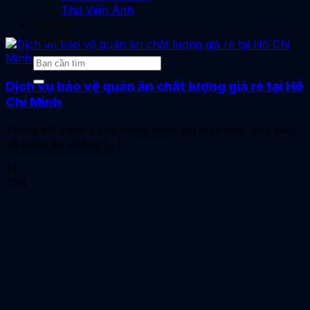
Thư Viện Ảnh
Tin Tức
Liên Hệ
Dịch vụ bảo vệ quán ăn chất lượng giá rẻ tại Hồ
Chí Minh
Trong bối cảnh cạnh tranh khốc liệt hiện nay, việc bảo
vệ quán ăn không [...]
14
Th4