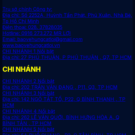
Trụ sở chính Công ty:
Địa chỉ: Số 2252A, Huỳnh Tấn Phát, Phú Xuân, Nhà Bè,
Tp Hồ Chí Minh
Điện thoại: 028. 37828035
Hotline: 0916 273.272 MR LỢI
Email: baovehungcatloi@gmail.com
www.baovehungcatloi.vn
CHI NHÁNH 1
Địa chỉ: 27 PHÚ THUẬN, P PHÚ THUẬN , Q7, TP HCM
CHI NHÁNH
CHI NHÁNH 2
Địa chỉ: 202 TRẦN VĂN ĐANG , P11, Q3, TP HCM
CHI NHÁNH 3
Địa chỉ: 142 NGÔ TẤT TỐ, P22, Q BÌNH THẠNH , TP
HCM
CHI NHÁNH 4
Địa chỉ: 262 LÊ VĂN QUỚI, BÌNH HƯNG HÒA A, Q
BÌNH TÂN , TP HCM
CHI NHÁNH 5