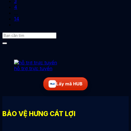
3
4
…
14
hỗ trợ trực tuyến
Lấy mã HUB
BẢO VỆ HƯNG CÁT LỢI