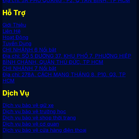
Địa chỉ: 5A PHỔ QUANG , P2, Q TÂN BÌNH, TP HCM
Hỗ Trợ
Giới Thiệu
Liên Hệ
Hoạt Động
Tuyển Dụng
CHI NHÁNH 6
Địa chỉ: SỐ 5 ĐƯỜNG 37, KHU PHỐ 7, PHƯỜNG HIỆP
BÌNH CHÁNH, QUẬN THỦ ĐỨC, TP HCM
CHI NHÁNH 7
Địa chỉ: 278A, CÁCH MẠNG THÁNG 8, P10, Q3, TP
HCM
Dịch Vụ
Dịch vụ bảo vệ giữ xe
Dịch vụ bảo vệ trường học
Dịch vụ bảo vệ shop thời trang
Dịch vụ bảo vệ cơ quan
Dịch vụ bảo vệ cửa hàng điện thoại