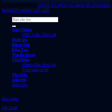
Copyright 2026 ©
CÔNG TY DỊCH VỤ BẢO VỆ CHUYÊN
NGHIỆP HƯNG CÁT LỢI
Giới Thiệu
CEO Trần Tấn Lợi
Dịch Vụ
Bảng Giá
Đào Tạo
Tuyển dụng
Thư Viện
Video Clip Bảo Vệ
Thư Viện Ảnh
Tin Tức
Liên Hệ
Sign Up
Join
Gọi ngay
FB Chat