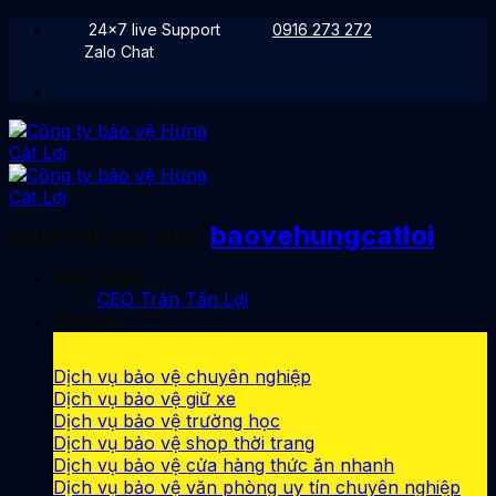
Bỏ
24x7 live Support
0916 273 272
qua
Zalo Chat
nội
dung
Lưu trữ tác giả:
baovehungcatloi
Giới Thiệu
CEO Trần Tấn Lợi
Dịch Vụ
Dịch vụ bảo vệ chuyên nghiệp
Dịch vụ bảo vệ giữ xe
Dịch vụ bảo vệ trường học
Dịch vụ bảo vệ shop thời trang
Dịch vụ bảo vệ cửa hàng thức ăn nhanh
Dịch vụ bảo vệ văn phòng uy tín chuyên nghiệp