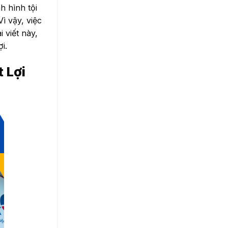
h hình tội
ì vậy, việc
 viết này,
i.
 Lợi