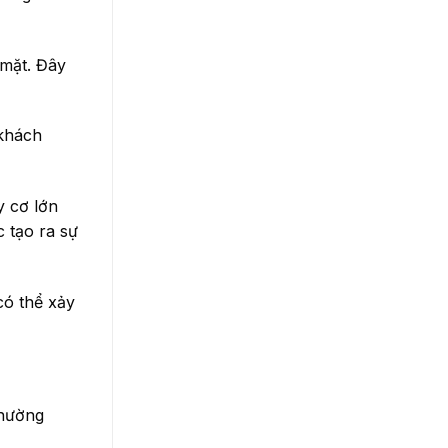
 mặt. Đây
 khách
y cơ lớn
 tạo ra sự
có thể xảy
thường