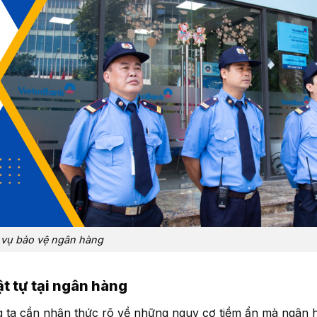
 vụ bảo vệ ngân hàng
t tự tại ngân hàng
ng ta cần nhận thức rõ về những nguy cơ tiềm ẩn mà ngân 