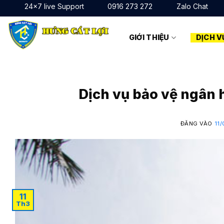
Bỏ
24x7 live Support
0916 273 272
Zalo Chat
qua
nội
GIỚI THIỆU
DỊCH V
dung
Dịch vụ bảo vệ ngân
ĐĂNG VÀO
11
11
Th3