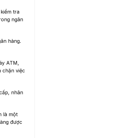
 kiểm tra
trong ngân
gân hàng.
máy ATM,
n chặn việc
 cấp, nhân
n là một
hàng được