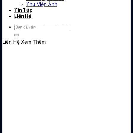
Công ty bảo vệ Hưng Cát Lợi
Thư Viện Ảnh
cung cấp dịch vụ bảo vệ chuyên
Tin Tức
nghiệp tại TP.HCM và toàn quốc.
Liên Hệ
Thuê bảo vệ nhà máy, tòa nhà,
sự kiện, vệ sĩ cá nhân. Giá tốt
2025
Liên Hệ
Xem Thêm