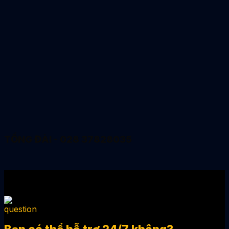
TỔNG ĐÀI - 028 37828035