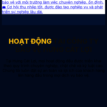
bảo vệ với môi trường làm việc chuyên nghiệp, ổn định.
💼 Cơ hội thu nhập tốt, được đào tạo nghiệp vụ và phát
triển sự nghiệp lâu dài.
HOẠT ĐỘNG
TẠI CÔNG TY
BẢO VỆ HƯNG CÁT LỢI
Tại Hưng Cát Lợi, mọi hoạt động đều được triển khai
theo quy trình chuyên nghiệp, chặt chẽ và kỷ luật cao.
Chúng tôi luôn đặt sự an toàn và lợi ích của khách hàng
lên hàng đầu trong mọi dịch vụ bảo vệ.