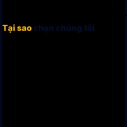
Tại sao
chọn chúng tôi
⏰ Hỗ trợ 24/7
Tại Hưng Cát Lợi, chúng tôi luôn sẵn sàng hỗ
trợ khách hàng mọi lúc, mọi nơi. Đội ngũ trực
tổng đài và giám sát hoạt động 24/7 để kịp
thời giải quyết mọi tình huống, đảm bảo an
toàn tuyệt đối cho quý khách hàng.
Nhân viên chuyên nghiệp
Được tuyển chọn khắt khe, đào tạo bài bản
về nghiệp vụ và kỹ năng ứng xử. Luôn làm