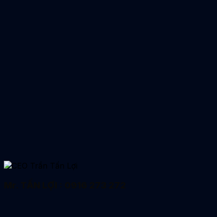
Mr. TẤN LỢI : 0916 273 272