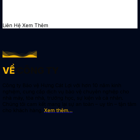
Đội ngũ bảo vệ uy tín – đào tạo
bài bản – phục vụ 24/7 toàn
quốc.
Liên Hệ
Xem Thêm
VỀ
CÔNG TY
Công ty Bảo vệ Hưng Cát Lợi với hơn 10 năm kinh
nghiệm, cung cấp dịch vụ bảo vệ chuyên nghiệp cho
nhà máy, tòa nhà, trường học, sự kiện và cá nhân.
Chúng tôi cam kết mang lại sự an toàn – uy tín – tận tâm
cho khách hàng.
Xem thêm…