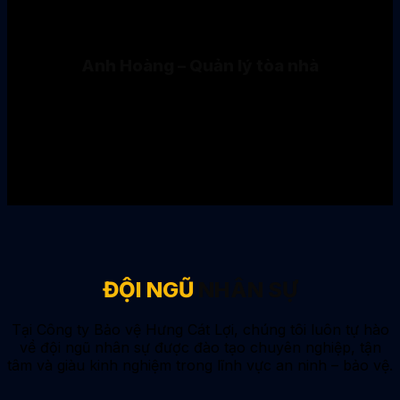
Anh Hoàng – Quản lý tòa nhà
“Điều tôi ấn tượng nhất là sự kỷ luật và tác phong gọn
gàng của nhân viên bảo vệ. Không chỉ bảo vệ an ninh
tốt, họ còn hỗ trợ cư dân và khách hàng một cách tận
tình.”
ĐỘI NGŨ
NHÂN SỰ
Tại Công ty Bảo vệ Hưng Cát Lợi, chúng tôi luôn tự hào
về đội ngũ nhân sự được đào tạo chuyên nghiệp, tận
tâm và giàu kinh nghiệm trong lĩnh vực an ninh – bảo vệ.