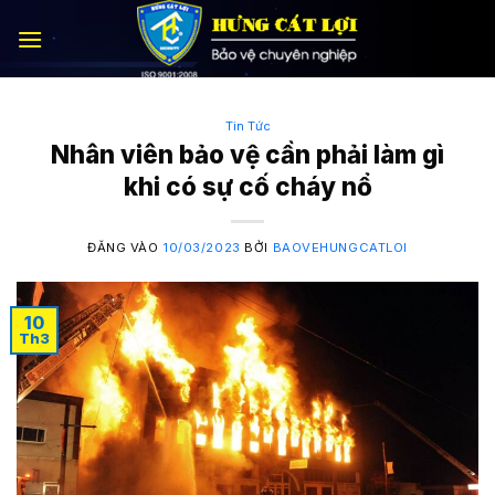
Bỏ
qua
nội
dung
Tin Tức
Nhân viên bảo vệ cần phải làm gì
khi có sự cố cháy nổ
ĐĂNG VÀO
10/03/2023
BỞI
BAOVEHUNGCATLOI
10
Th3