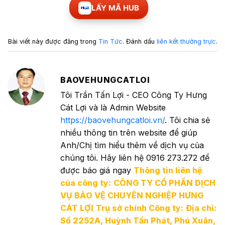
LẤY MÃ HUB
Bài viết này được đăng trong
Tin Tức
. Đánh dấu
liên kết thường trực
.
BAOVEHUNGCATLOI
Tôi Trần Tấn Lợi - CEO Công Ty Hưng
Cát Lợi và là Admin Website
https://baovehungcatloi.vn/
. Tôi chia sẻ
nhiều thông tin trên website để giúp
Anh/Chị tìm hiểu thêm về dịch vụ của
chúng tôi. Hãy liên hệ 0916 273.272 để
được báo giá ngay
Thông tin liên hệ
của công ty:
CÔNG TY CỔ PHẦN DỊCH
VỤ BẢO VỆ CHUYÊN NGHIỆP HƯNG
CÁT LỢI
Trụ sở chính Công ty:
Địa chỉ:
Số 2252A, Huỳnh Tấn Phát, Phú Xuân,