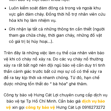
Luôn kiểm soát đám đông cả trong và ngoài khu
vực gần đám cháy. Đồng thời hỗ trợ nhân viên cứu
hỏa khi họ làm nhiệm vụ.
Ghi nhận lại tất cả những thông tin cần thiết (người
tham gia chữa cháy, thời gian cháy, những đồ vật
có giá trị bị hủy hoại…).
Trên đây là những việc làm cụ thể của nhân viên bảo
vệ khi có cháy nổ xảy ra. Do các vụ cháy nổ thường
xảy ra rất bất ngờ nên đội ngũ bảo vệ cần duy trì tinh
thần cảnh giác trước bất cứ mọi sự cố có thể xảy ra
để ra tay kịp thời và nhanh chóng. Từ đó, hạn chế
được những tổn thất do “ bà hỏa” ghé thăm.
Công ty bảo vệ Hưng Cát Lợi chuyên cung cấp dịch vụ
bảo vệ tại Tp Hồ Chí Minh. Cần báo giá
dịch vụ bảo
vệ
xin gọi
công ty bảo vệ
Hưng Cát Lợi 0916273272