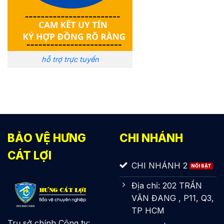
hỗ trợ trực tuyến
BẢO VỆ HƯNG
CHI NHÁNH
CÁT LỢI
CHI NHÁNH 2
Địa chỉ: 202 TRẦN
VĂN ĐANG , P11, Q3,
TP HCM
Trụ sở chính Công ty: