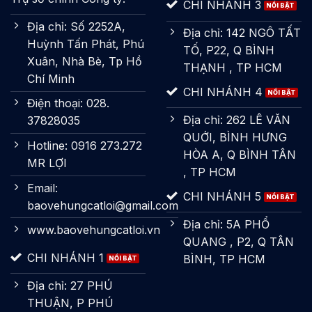
CHI NHÁNH 3
Địa chỉ: Số 2252A,
Địa chỉ: 142 NGÔ TẤT
Huỳnh Tấn Phát, Phú
TỐ, P22, Q BÌNH
Xuân, Nhà Bè, Tp Hồ
THẠNH , TP HCM
Chí Minh
CHI NHÁNH 4
Điện thoại: 028.
Địa chỉ: 262 LÊ VĂN
37828035
QUỚI, BÌNH HƯNG
Hotline: 0916 273.272
HÒA A, Q BÌNH TÂN
MR LỢI
, TP HCM
Email:
CHI NHÁNH 5
baovehungcatloi@gmail.com
Địa chỉ: 5A PHỔ
www.baovehungcatloi.vn
QUANG , P2, Q TÂN
CHI NHÁNH 1
BÌNH, TP HCM
Địa chỉ: 27 PHÚ
THUẬN, P PHÚ