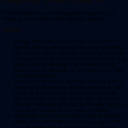
Dụng Công Ty Bảo Vệ Quận 10
Khi sử dụng dịch vụ của công ty bảo vệ quận 10, có
những lợi ích và nhược điểm cần được xem xét.
Lợi Ích:
Đội ngũ nhân viên chuyên nghiệp và giàu kinh
nghiệm: Công ty bảo vệ quận 10 có đội ngũ nhân
viên chuyên nghiệp, giàu kinh nghiệm và được đào
tạo chuyên sâu về an ninh. Điều này đảm bảo rằng
công ty có khả năng đáp ứng mọi yêu cầu của
khách hàng và giải quyết các tình huống khó khăn
một cách hiệu quả.
An toàn và trật tự được đảm bảo: Sử dụng dịch vụ
của công ty bảo vệ quận 10 giúp đảm bảo an toàn
và trật tự tại các khu vực hoạt động. Nhân viên
bảo vệ sẽ kiểm soát việc ra vào, giám sát và phát
hiện các hoạt động đáng ngờ, từ đó ngăn chặn các
vụ vi phạm và nguy cơ xâm nhập trái phép.
Giảm thiểu rủi ro: Có một công ty bảo vệ chuyên
nghiệp đảm nhận nhiệm vụ bảo vệ giúp giảm thiểu
rủi ro liên quan đến an ninh và trật tự. Điều này