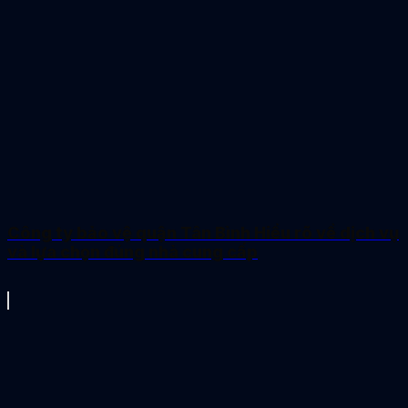
Công ty bảo vệ quận Tân Bình Hiểu rõ về dịch vụ
và lựa chọn đúng nhà cung cấp