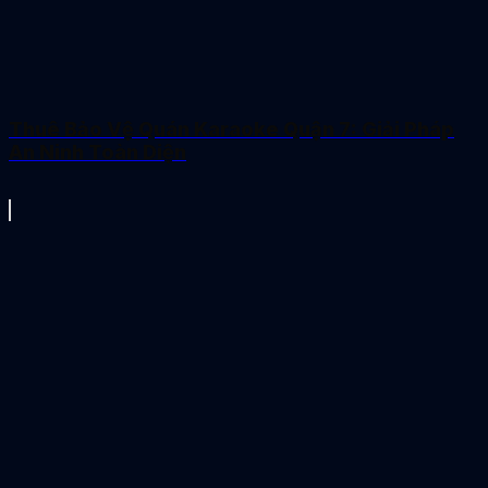
Thuê Bảo Vệ Quán Karaoke Quận 7: Giải Pháp
An Ninh Toàn Diện