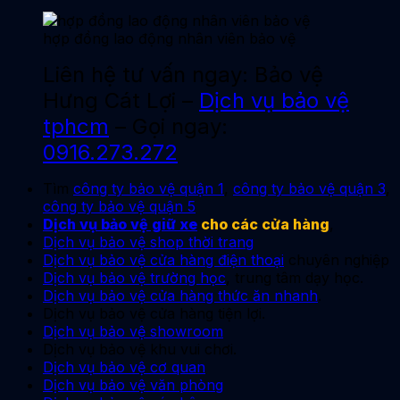
hợp đồng lao động nhân viên bảo vệ
Liên hệ tư vấn ngay: Bảo vệ
Hưng Cát Lợi –
Dịch vụ bảo vệ
tphcm
– Gọi ngay:
0916.273.272
Tìm
công ty bảo vệ quận 1
,
công ty bảo vệ quận 3
,
công ty bảo vệ quận 5
Dịch vụ bảo vệ giữ xe
cho các cửa hàng
,
Dịch vụ bảo vệ shop thời trang
Dịch vụ bảo vệ cửa hàng điện thoại
chuyên nghiệp
Dịch vụ bảo vệ trường học
, trung tâm dạy học.
Dịch vụ bảo vệ cửa hàng thức ăn nhanh
.
Dịch vụ bảo vệ cửa hàng tiện lợi.
Dịch vụ bảo vệ showroom
Dịch vụ bảo vệ khu vui chơi.
Dịch vụ bảo vệ cơ quan
Dịch vụ bảo vệ văn phòng