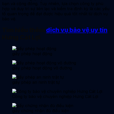
bạn và cộng đồng. Tuy nhiên, lựa chọn công ty phù
hợp và duy trì sự liên lạc và kiểm tra định kỳ là các yếu
tố quan trọng để đạt được hiệu quả tốt nhất từ dịch vụ
bảo vệ.
Tìm hiểu thêm
dịch vụ bảo vệ uy tín
Hưng Cát Lợi
giấy phép hoạt động
giấy phép hoạt động võ đường
giấy phép an ninh trật tự
Công ty bảo vệ chuyên nghiệp Hưng Cát Lợi
giấy chứng nhận đủ điều kiện