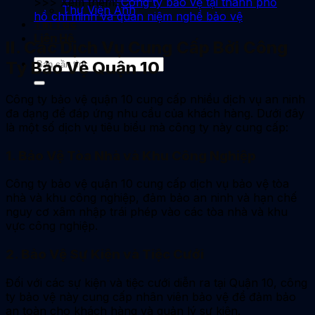
>>> Xem thêm:
Công ty bảo vệ tại thành phố
Thư Viện Ảnh
hồ chí minh và quan niệm nghề bảo vệ
Tin Tức
Liên Hệ
II. Các Dịch Vụ Cung Cấp Bởi Công
Ty Bảo Vệ Quận 10
Công ty bảo vệ quận 10 cung cấp nhiều dịch vụ an ninh
đa dạng để đáp ứng nhu cầu của khách hàng. Dưới đây
là một số dịch vụ tiêu biểu mà công ty này cung cấp:
1. Bảo Vệ Tòa Nhà và Khu Công Nghiệp
Công ty bảo vệ quận 10 cung cấp dịch vụ bảo vệ tòa
nhà và khu công nghiệp, đảm bảo an ninh và hạn chế
nguy cơ xâm nhập trái phép vào các tòa nhà và khu
vực công nghiệp.
2. Bảo Vệ Sự Kiện và Tiệc Cưới
Đối với các sự kiện và tiệc cưới diễn ra tại Quận 10, công
ty bảo vệ này cung cấp nhân viên bảo vệ để đảm bảo
an toàn cho khách hàng và quản lý sự kiện.