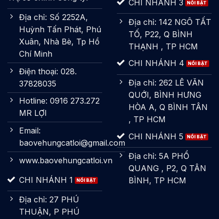
CHI NHÁNH 3
Địa chỉ: Số 2252A,
Địa chỉ: 142 NGÔ TẤT
Huỳnh Tấn Phát, Phú
TỐ, P22, Q BÌNH
Xuân, Nhà Bè, Tp Hồ
THẠNH , TP HCM
Chí Minh
CHI NHÁNH 4
Điện thoại: 028.
Địa chỉ: 262 LÊ VĂN
37828035
QUỚI, BÌNH HƯNG
Hotline: 0916 273.272
HÒA A, Q BÌNH TÂN
MR LỢI
, TP HCM
Email:
CHI NHÁNH 5
baovehungcatloi@gmail.com
Địa chỉ: 5A PHỔ
www.baovehungcatloi.vn
QUANG , P2, Q TÂN
CHI NHÁNH 1
BÌNH, TP HCM
Địa chỉ: 27 PHÚ
THUẬN, P PHÚ