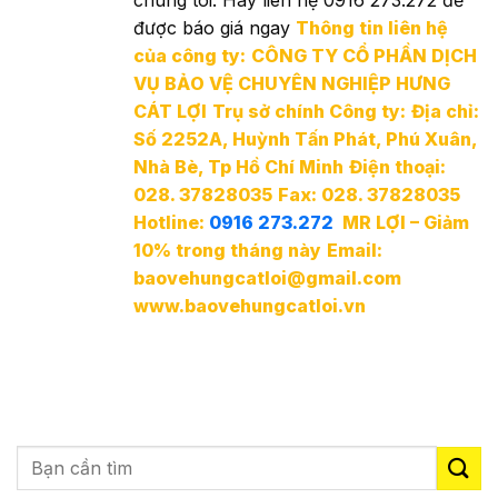
chúng tôi. Hãy liên hệ 0916 273.272 để
được báo giá ngay
Thông tin liên hệ
của công ty:
CÔNG TY CỔ PHẦN DỊCH
VỤ BẢO VỆ CHUYÊN NGHIỆP HƯNG
CÁT LỢI
Trụ sở chính Công ty:
Địa chỉ:
Số 2252A, Huỳnh Tấn Phát, Phú Xuân,
Nhà Bè, Tp Hồ Chí Minh
Điện thoại:
028. 37828035
Fax: 028. 37828035
Hotline:
0916 273.272
MR LỢI – Giảm
10% trong tháng này
Email:
baovehungcatloi@gmail.com
www.baovehungcatloi.vn