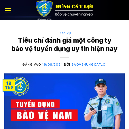
Bỏ
qua
nội
dung
Dịch Vụ
Tiêu chí đánh giá một công ty
bảo vệ tuyển dụng uy tín hiện nay
ĐĂNG VÀO
19/06/2024
BỞI
BAOVEHUNGCATLOI
19
Th6