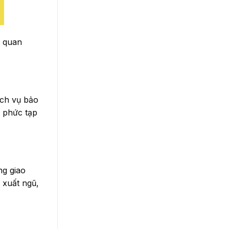
g quan
ịch vụ bảo
g phức tạp
ng giao
 xuất ngũ,