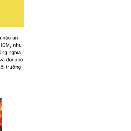
m bảo an
.HCM, nhu
đồng nghĩa
 và đối phó
ôi trường