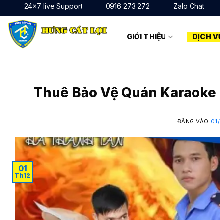
Bỏ
24x7 live Support
0916 273 272
Zalo Chat
qua
nội
GIỚI THIỆU
DỊCH V
dung
Thuê Bảo Vệ Quán Karaoke Q
ĐĂNG VÀO
01
01
Th12