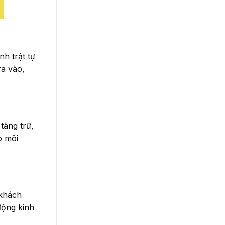
nh trật tự
ra vào,
tàng trữ,
o môi
 khách
động kinh