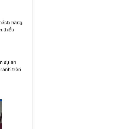
khách hàng
m thiểu
n sự an
tranh trên