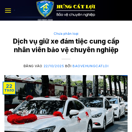
Bỏ
qua
nội
dung
Chưa phân loại
Dịch vụ giữ xe đám tiệc cung cấp
nhân viên bảo vệ chuyên nghiệp
ĐĂNG VÀO
22/10/2025
BỞI
BAOVEHUNGCATLOI
22
Th10