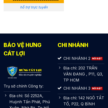
hỗ trợ trực tuyến
BẢO VỆ HƯNG
CHI NHÁNH
CÁT LỢI
CHI NHÁNH 2
Địa chỉ: 202 TRẦN
VĂN ĐANG , P11, Q3,
TP HCM
Trụ sở chính Công ty:
CHI NHÁNH 3
Địa chỉ: Số 2252A,
Địa chỉ: 142 NGÔ TẤT
Huỳnh Tấn Phát, Phú
TỐ, P22, Q BÌNH
Xuân, Nhà Bè, Tp Hồ