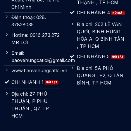
THẠNH , TP HCM
Chí Minh
CHI NHÁNH 4
Điện thoại: 028.
Địa chỉ: 262 LÊ VĂN
37828035
QUỚI, BÌNH HƯNG
Hotline: 0916 273.272
HÒA A, Q BÌNH TÂN
MR LỢI
, TP HCM
Email:
CHI NHÁNH 5
baovehungcatloi@gmail.com
Địa chỉ: 5A PHỔ
www.baovehungcatloi.vn
QUANG , P2, Q TÂN
CHI NHÁNH 1
BÌNH, TP HCM
Địa chỉ: 27 PHÚ
THUẬN, P PHÚ
THUẬN , Q7, TP
HCM