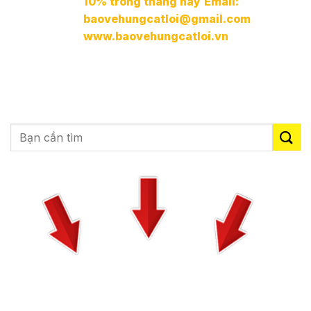
10% trong tháng này
Email:
baovehungcatloi@gmail.com
www.baovehungcatloi.vn