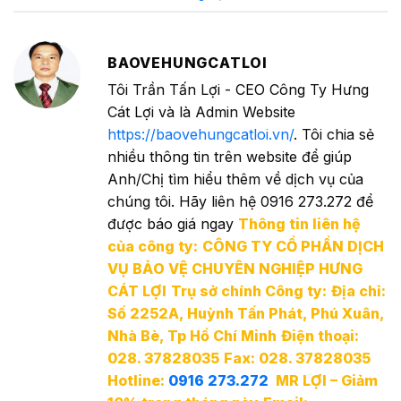
BAOVEHUNGCATLOI
Tôi Trần Tấn Lợi - CEO Công Ty Hưng
Cát Lợi và là Admin Website
https://baovehungcatloi.vn/
. Tôi chia sẻ
nhiều thông tin trên website để giúp
Anh/Chị tìm hiểu thêm về dịch vụ của
chúng tôi. Hãy liên hệ 0916 273.272 để
được báo giá ngay
Thông tin liên hệ
của công ty:
CÔNG TY CỔ PHẦN DỊCH
VỤ BẢO VỆ CHUYÊN NGHIỆP HƯNG
CÁT LỢI
Trụ sở chính Công ty:
Địa chỉ:
Số 2252A, Huỳnh Tấn Phát, Phú Xuân,
Nhà Bè, Tp Hồ Chí Minh
Điện thoại:
028. 37828035
Fax: 028. 37828035
Hotline:
0916 273.272
MR LỢI – Giảm