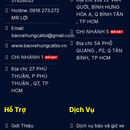
37828035
QUỚI, BÌNH HƯNG
Hotline: 0916 273.272
HÒA A, Q BÌNH TÂN
MR LỢI
, TP HCM
Email:
CHI NHÁNH 5
baovehungcatloi@gmail.com
Địa chỉ: 5A PHỔ
www.baovehungcatloi.vn
QUANG , P2, Q TÂN
CHI NHÁNH 1
BÌNH, TP HCM
Địa chỉ: 27 PHÚ
THUẬN, P PHÚ
THUẬN , Q7, TP
HCM
Hỗ Trợ
Dịch Vụ
Giới Thiệu
Dịch vụ bảo vệ giữ xe