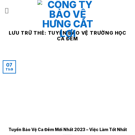
Bỏ
qua
nội
dung
LƯU TRỮ THẺ:
TUYỂN BẢO VỆ TRƯỜNG HỌC
CA ĐÊM
07
Th9
Tuyển Bảo Vệ Ca Đêm Mới Nhất 2023 – Việc Làm Tốt Nhất