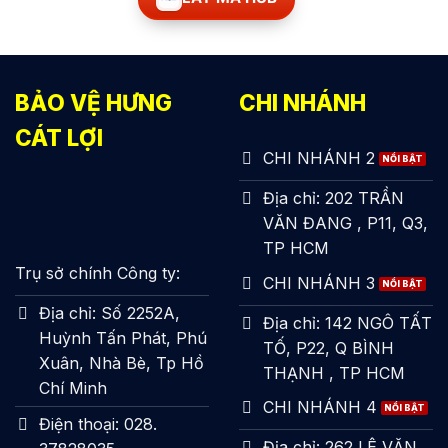
BẢO VỆ HƯNG
CHI NHÁNH
CÁT LỢI
CHI NHÁNH 2
Địa chỉ: 202 TRẦN
VĂN ĐANG , P11, Q3,
TP HCM
Trụ sở chính Công ty:
CHI NHÁNH 3
Địa chỉ: Số 2252A,
Địa chỉ: 142 NGÔ TẤT
Huỳnh Tấn Phát, Phú
TỐ, P22, Q BÌNH
Xuân, Nhà Bè, Tp Hồ
THẠNH , TP HCM
Chí Minh
CHI NHÁNH 4
Điện thoại: 028.
Địa chỉ: 262 LÊ VĂN