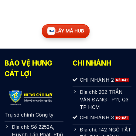
LẤY MÃ HUB
BẢO VỆ HƯNG
CHI NHÁNH
CÁT LỢI
CHI NHÁNH 2
Địa chỉ: 202 TRẦN
VĂN ĐANG , P11, Q3,
TP HCM
Trụ sở chính Công ty:
CHI NHÁNH 3
Địa chỉ: Số 2252A,
Địa chỉ: 142 NGÔ TẤT
Huỳnh Tấn Phát, Phú