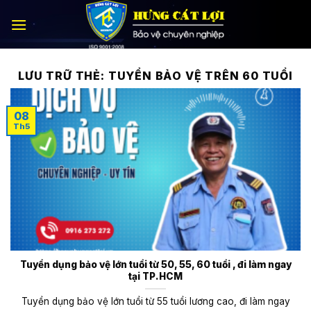
Bỏ
qua
nội
dung
LƯU TRỮ THẺ:
TUYỂN BẢO VỆ TRÊN 60 TUỔI
08
Th5
Tuyển dụng bảo vệ lớn tuổi từ 50, 55, 60 tuổi , đi làm ngay
tại TP.HCM
Tuyển dụng bảo vệ lớn tuổi từ 55 tuổi lương cao, đi làm ngay