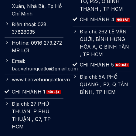
TỐ, P22, Q BÌNH
Xuân, Nhà Bè, Tp Hồ
THẠNH , TP HCM
Chí Minh
CHI NHÁNH 4
Điện thoại: 028.
Địa chỉ: 262 LÊ VĂN
37828035
QUỚI, BÌNH HƯNG
Hotline: 0916 273.272
HÒA A, Q BÌNH TÂN
MR LỢI
, TP HCM
Email:
CHI NHÁNH 5
baovehungcatloi@gmail.com
Địa chỉ: 5A PHỔ
www.baovehungcatloi.vn
QUANG , P2, Q TÂN
CHI NHÁNH 1
BÌNH, TP HCM
Địa chỉ: 27 PHÚ
THUẬN, P PHÚ
THUẬN , Q7, TP
HCM