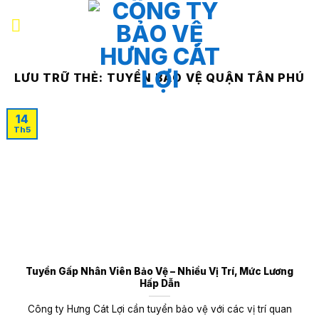
Bỏ
qua
nội
dung
LƯU TRỮ THẺ:
TUYỂN BẢO VỆ QUẬN TÂN PHÚ
14
Th5
Tuyển Gấp Nhân Viên Bảo Vệ – Nhiều Vị Trí, Mức Lương
Hấp Dẫn
Công ty Hưng Cát Lợi cần tuyển bảo vệ với các vị trí quan