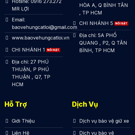
Hotline: 0916 273.272
HÒA A, Q BÌNH TÂN
MR LỢI
, TP HCM
Email:
CHI NHÁNH 5
baovehungcatloi@gmail.com
Địa chỉ: 5A PHỔ
www.baovehungcatloi.vn
QUANG , P2, Q TÂN
CHI NHÁNH 1
BÌNH, TP HCM
Địa chỉ: 27 PHÚ
THUẬN, P PHÚ
THUẬN , Q7, TP
HCM
Hỗ Trợ
Dịch Vụ
Giới Thiệu
Dịch vụ bảo vệ giữ xe
Liên Hệ
Dịch vụ bảo vệ