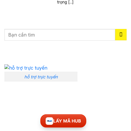
trọng [...]
hỗ trợ trực tuyến
LẤY MÃ HUB