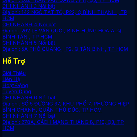
Địa chỉ: 202 TRẦN VĂN ĐANG , P11, Q3, TP HCM
CHI NHÁNH 3
Địa chỉ: 142 NGÔ TẤT TỐ, P22, Q BÌNH THẠNH , TP
HCM
CHI NHÁNH 4
Địa chỉ: 262 LÊ VĂN QUỚI, BÌNH HƯNG HÒA A, Q
BÌNH TÂN , TP HCM
CHI NHÁNH 5
Địa chỉ: 5A PHỔ QUANG , P2, Q TÂN BÌNH, TP HCM
Hỗ Trợ
Giới Thiệu
Liên Hệ
Hoạt Động
Tuyển Dụng
CHI NHÁNH 6
Địa chỉ: SỐ 5 ĐƯỜNG 37, KHU PHỐ 7, PHƯỜNG HIỆP
BÌNH CHÁNH, QUẬN THỦ ĐỨC, TP HCM
CHI NHÁNH 7
Địa chỉ: 278A, CÁCH MẠNG THÁNG 8, P10, Q3, TP
HCM