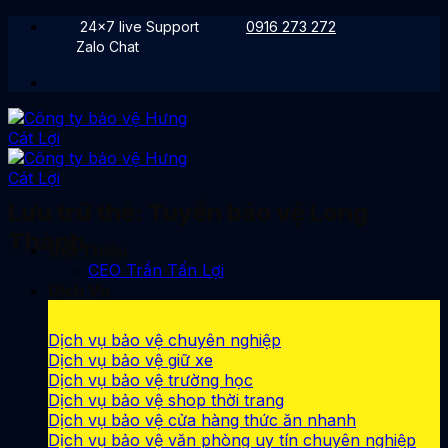
Bỏ
24x7 live Support
0916 273 272
qua
Zalo Chat
nội
dung
Lưu trữ thẻ:
Tuyển bảo vệ Long
Thành
Giới Thiệu
CEO Trần Tấn Lợi
Dịch Vụ
Dịch vụ bảo vệ chuyên nghiệp
Dịch vụ bảo vệ giữ xe
Dịch vụ bảo vệ trường học
Dịch vụ bảo vệ shop thời trang
Dịch vụ bảo vệ cửa hàng thức ăn nhanh
Dịch vụ bảo vệ văn phòng uy tín chuyên nghiệp