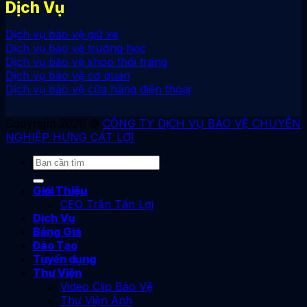
Dịch Vụ
Dịch vụ bảo vệ giữ xe
Dịch vụ bảo vệ trường học
Dịch vụ bảo vệ shop thời trang
Dịch vụ bảo vệ cơ quan
Dịch vụ bảo vệ cửa hàng điện thoại
Copyright 2026 ©
CÔNG TY DỊCH VỤ BẢO VỆ CHUYÊN
NGHIỆP HƯNG CÁT LỢI
Giới Thiệu
CEO Trần Tấn Lợi
Dịch Vụ
Bảng Giá
Đào Tạo
Tuyển dụng
Thư Viện
Video Clip Bảo Vệ
Thư Viện Ảnh