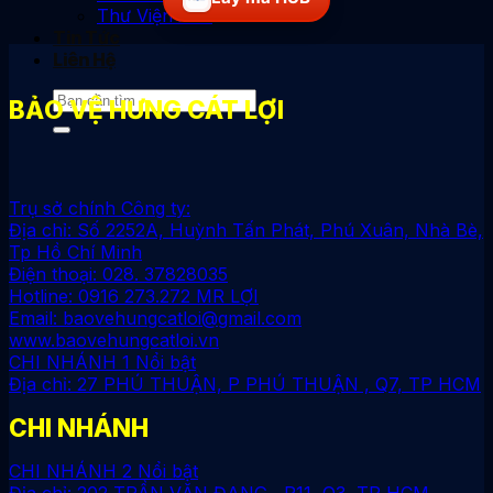
Thư Viện Ảnh
Tin Tức
Liên Hệ
BẢO VỆ HƯNG CÁT LỢI
Trụ sở chính Công ty:
Địa chỉ: Số 2252A, Huỳnh Tấn Phát, Phú Xuân, Nhà Bè,
Tp Hồ Chí Minh
Điện thoại: 028. 37828035
Hotline: 0916 273.272 MR LỢI
Email: baovehungcatloi@gmail.com
www.baovehungcatloi.vn
CHI NHÁNH 1
Địa chỉ: 27 PHÚ THUẬN, P PHÚ THUẬN , Q7, TP HCM
CHI NHÁNH
CHI NHÁNH 2