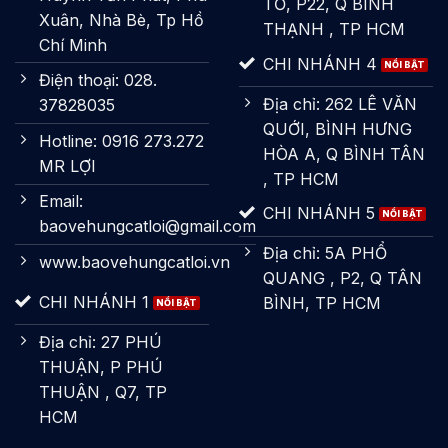
TỐ, P22, Q BÌNH
Xuân, Nhà Bè, Tp Hồ
THẠNH , TP HCM
Chí Minh
CHI NHÁNH 4
Điện thoại: 028.
Địa chỉ: 262 LÊ VĂN
37828035
QUỚI, BÌNH HƯNG
Hotline: 0916 273.272
HÒA A, Q BÌNH TÂN
MR LỢI
, TP HCM
Email:
CHI NHÁNH 5
baovehungcatloi@gmail.com
Địa chỉ: 5A PHỔ
www.baovehungcatloi.vn
QUANG , P2, Q TÂN
CHI NHÁNH 1
BÌNH, TP HCM
Địa chỉ: 27 PHÚ
THUẬN, P PHÚ
THUẬN , Q7, TP
HCM