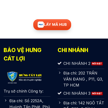
LẤY MÃ HUB
BẢO VỆ HƯNG
CHI NHÁNH
CÁT LỢI
CHI NHÁNH 2
Địa chỉ: 202 TRẦN
VĂN ĐANG , P11, Q3,
TP HCM
Trụ sở chính Công ty:
CHI NHÁNH 3
Địa chỉ: Số 2252A,
Địa chỉ: 142 NGÔ TẤT
Huỳnh Tấn Phát, Phú