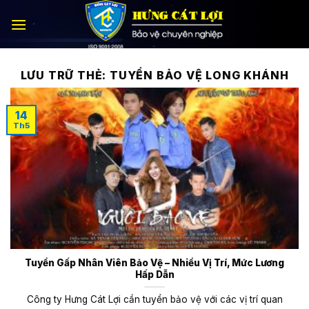
Bỏ
qua
nội
dung
LƯU TRỮ THẺ:
TUYỂN BẢO VỆ LONG KHÁNH
14
Th5
Tuyển Gấp Nhân Viên Bảo Vệ – Nhiều Vị Trí, Mức Lương
Hấp Dẫn
Công ty Hưng Cát Lợi cần tuyển bảo vệ với các vị trí quan