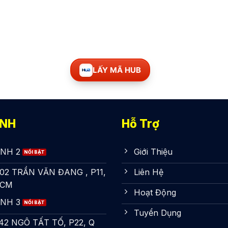
LẤY MÃ HUB
ÁNH
Hỗ Trợ
NH 2
Giới Thiệu
 202 TRẦN VĂN ĐANG , P11,
Liên Hệ
HCM
Hoạt Động
NH 3
Tuyển Dụng
 142 NGÔ TẤT TỐ, P22, Q