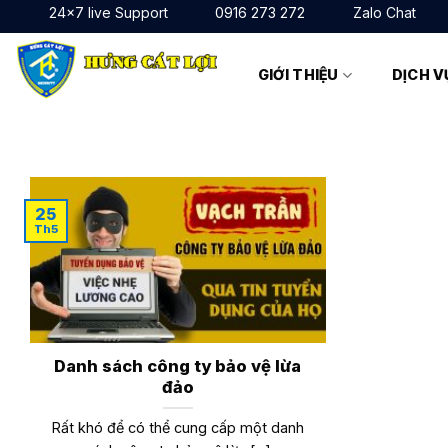
Bỏ
24x7 live Support
0916 273 272
Zalo Chat
qua
nội
GIỚI THIỆU
DỊCH V
dung
25
Th5
Danh sách công ty bảo vệ lừa
đảo
Rất khó để có thể cung cấp một danh