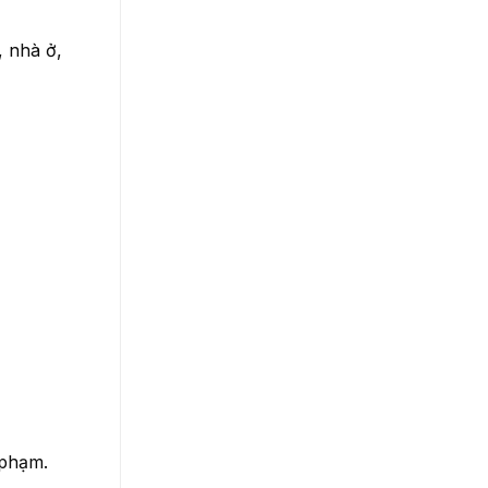
, nhà ở,
 phạm.