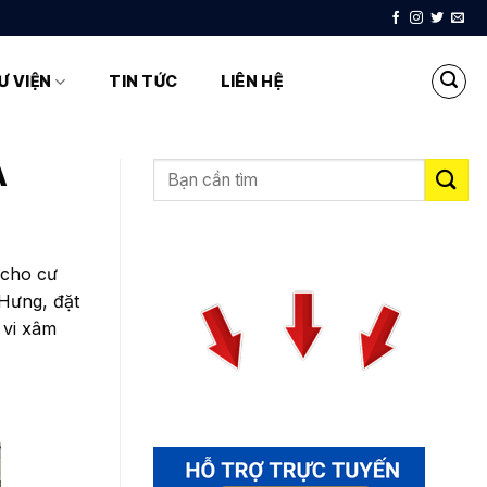
Ư VIỆN
TIN TỨC
LIÊN HỆ
Ả
 cho cư
 Hưng, đặt
 vi xâm