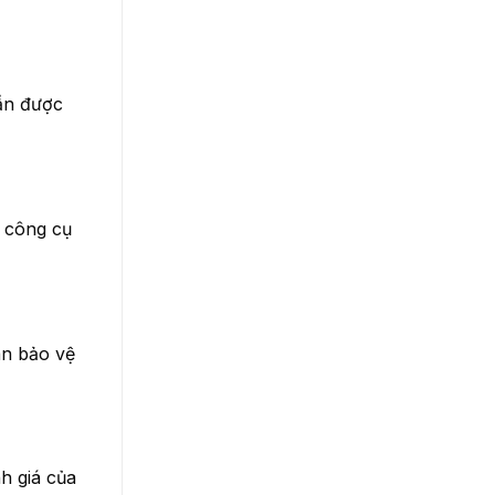
cần được
, công cụ
án bảo vệ
h giá của