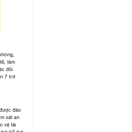
 phòng,
tế, làm
ác đối
n 7 trở
 được đào
ám sát an
 vệ tài