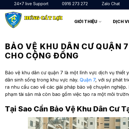
Bỏ
24x7 live Support
0916 273 272
Zalo Chat
qua
nội
GIỚI THIỆU
DỊCH V
dung
BẢO VỆ KHU DÂN CƯ QUẬN 7:
CHO CỘNG ĐỒNG
Bảo vệ khu dân cư quận 7 là một lĩnh vực dịch vụ thiết 
dân sinh sống trong khu vực này.
Quận 7
, với sự phát 
ra nhu cầu cao về các giải pháp bảo vệ chuyên nghiệp. 
phạm tài sản mà còn bao gồm việc tạo ra một môi trườn
Tại Sao Cần Bảo Vệ Khu Dân Cư T