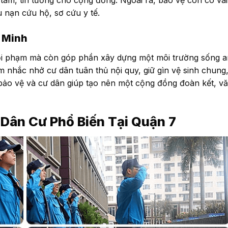
tâm, tin tưởng cho cộng đồng. Ngoài ra, bảo vệ còn có vai
 nạn cứu hộ, sơ cứu y tế.
 Minh
ội phạm mà còn góp phần xây dựng một môi trường sống a
 nhắc nhở cư dân tuân thủ nội quy, giữ gìn vệ sinh chung
 bảo vệ và cư dân giúp tạo nên một cộng đồng đoàn kết, v
 Dân Cư Phổ Biến Tại Quận 7