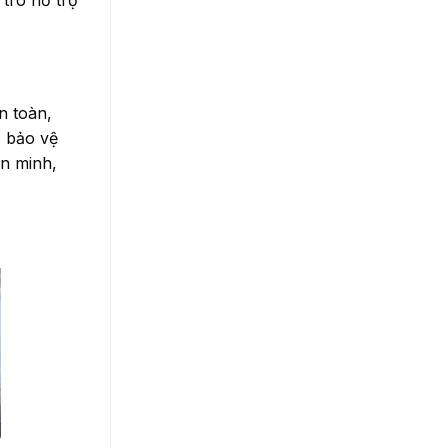
 trò hỗ trợ
n toàn,
, bảo vệ
ăn minh,