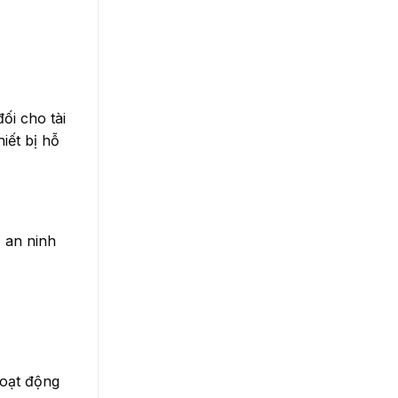
ối cho tài
iết bị hỗ
o an ninh
hoạt động