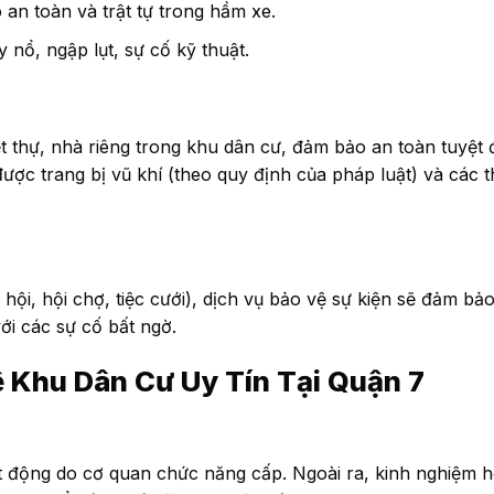
an toàn và trật tự trong hầm xe.
nổ, ngập lụt, sự cố kỹ thuật.
t thự, nhà riêng trong khu dân cư, đảm bảo an toàn tuyệt đ
ợc trang bị vũ khí (theo quy định của pháp luật) và các th
ễ hội, hội chợ, tiệc cưới), dịch vụ bảo vệ sự kiện sẽ đảm bả
ới các sự cố bất ngờ.
 Khu Dân Cư Uy Tín Tại Quận 7
ạt động do cơ quan chức năng cấp. Ngoài ra, kinh nghiệm 